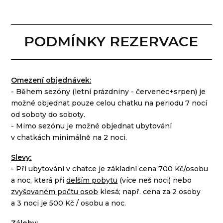
PODMÍNKY REZERVACE
Omezení objednávek:
- Během sezóny (letní prázdniny - červenec+srpen) je
možné objednat pouze celou chatku na periodu 7 nocí
od soboty do soboty.
- Mimo sezónu je možné objednat ubytování
v chatkách minimálně na 2 noci.
Slevy:
- Při ubytování v chatce je základní cena 700 Kč/osobu
a noc, která při
delším pobytu
(více neš noci) nebo
zvyšovaném počtu osob
klesá; např. cena za 2 osoby
a 3 noci je 500 Kč / osobu a noc.
Zálohy: