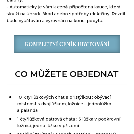
- Automaticky je vám k ceně připočtena kauce, která
slouží na úhradu škod anebo spotřeby elektřiny. Rozdíl
bude vyúčtován a vyrovnán na konci pobytu.
KOMPLETNÍ CENÍK UBYTOVÁNÍ
CO MŮŽETE OBJEDNAT
10 čtyřlůžkových chat s přistýlkou : obývací
místnost s dvojlůžkem, ložnice – jednolůžko
a palanda
1 čtyřlůžková patrová chata : 3 lůžka v podkrovní
ložnici, jedno lůžko v přízemí